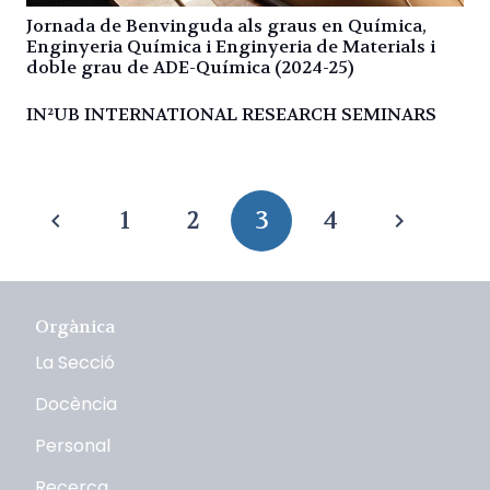
Jornada de Benvinguda als graus en Química,
Enginyeria Química i Enginyeria de Materials i
doble grau de ADE-Química (2024-25)
IN²UB INTERNATIONAL RESEARCH SEMINARS
1
2
3
4
Orgànica
La Secció
Docència
Personal
Recerca