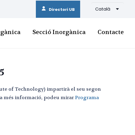
Català
Directori UB
rgànica
Secció Inorgànica
Contacte
5
ute of Technology) impartirà el seu segon
r a més informació, podeu mirar
Programa