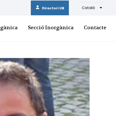
Català
Directori UB
rgànica
Secció Inorgànica
Contacte