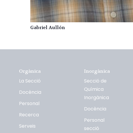
Gabriel Aullón
Orgànica
Inorgànica
La Secció
Secció de
Química
Docència
Inorgànica
Personal
Docència
Recerca
Personal
Serveis
secció