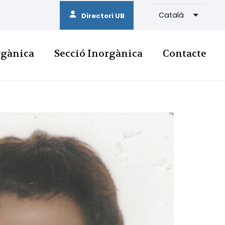
Català
Directori UB
rgànica
Secció Inorgànica
Contacte