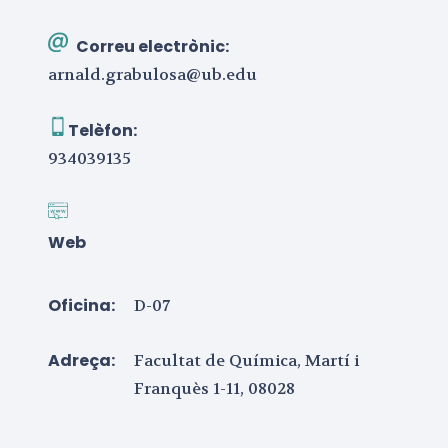
Correu electrònic:
arnald.grabulosa@ub.edu
Telèfon:
934039135
Web
Oficina:
D-07
Adreça:
Facultat de Química, Martí i
Franquès 1-11, 08028