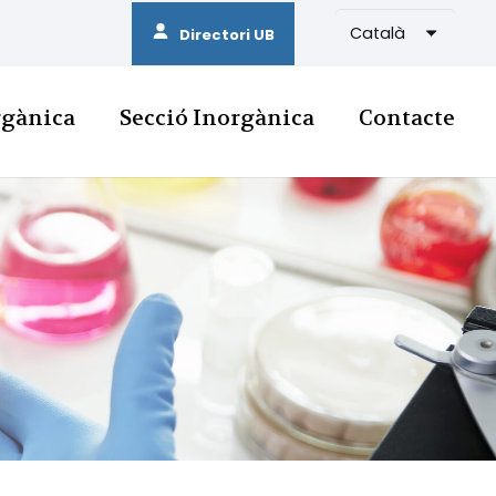
Català
Directori UB
rgànica
Secció Inorgànica
Contacte