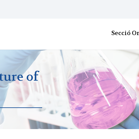
Secció O
ture of