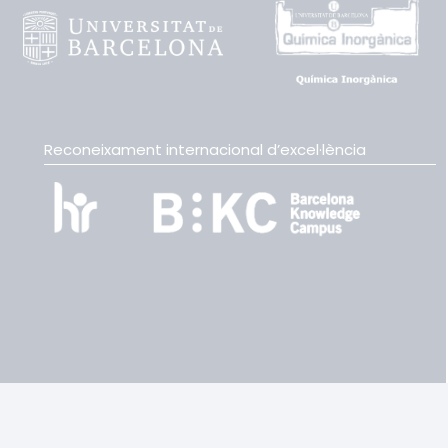
Reconeixament internacional d’excel·lència
keyboard_arrow_up