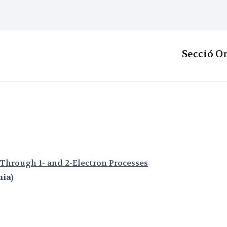
Secció O
hrough 1- and 2-Electron Processes
nia)