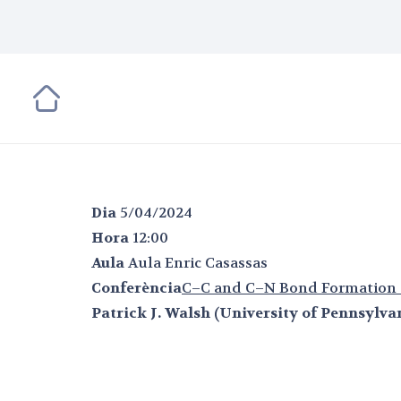
Dia
5/04/2024
Hora
12:00
Aula
Aula Enric Casassas
Conferència
C–C and C–N Bond Formation T
Patrick J. Walsh (University of Pennsylva