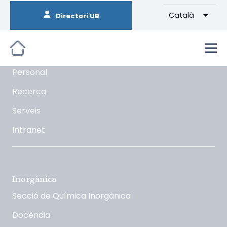
Català
Directori UB
Orgànica
La Secció
Docència
Personal
Recerca
Serveis
Intranet
Inorgànica
Secció de Química Inorgànica
Docència