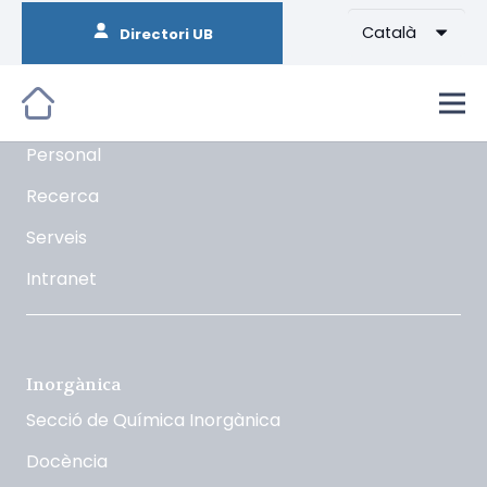
Català
Directori UB
Orgànica
La Secció
Docència
Personal
Recerca
Serveis
Intranet
Inorgànica
Secció de Química Inorgànica
Docència