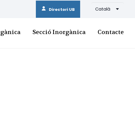
Català
Directori UB
rgànica
Secció Inorgànica
Contacte