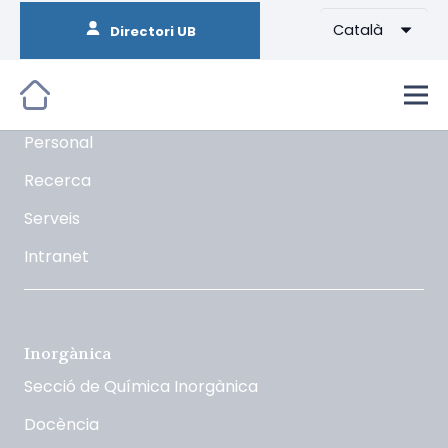
Català
Directori UB
Orgànica
La Secció
Docència
Personal
Recerca
Serveis
Intranet
Inorgànica
Secció de Química Inorgànica
Docència