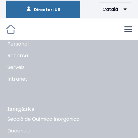
Català
Directori UB
Orgànica
La Secció
Docència
Personal
Recerca
Serveis
Intranet
Inorgànica
Secció de Química Inorgànica
Docència