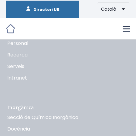
Català
Directori UB
Orgànica
La Secció
Docència
Personal
Recerca
Serveis
Intranet
Inorgànica
Secció de Química Inorgànica
Docència