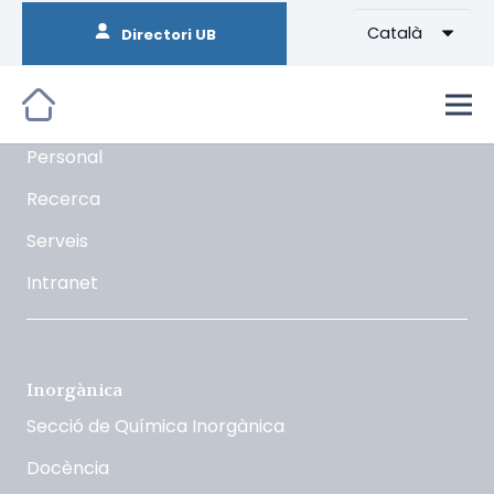
Català
Directori UB
Orgànica
La Secció
Docència
Personal
Recerca
Serveis
Intranet
Inorgànica
Secció de Química Inorgànica
Docència