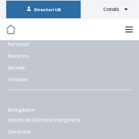
Català
Directori UB
Orgànica
La Secció
Docència
Personal
Recerca
Serveis
Intranet
Inorgànica
Secció de Química Inorgànica
Docència