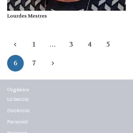
Lourdes Mestres
1
…
3
4
5
6
7
Orgànica
La Secció
Docència
Personal