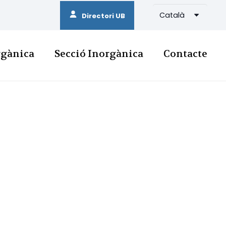
Català
Directori UB
rgànica
Secció Inorgànica
Contacte