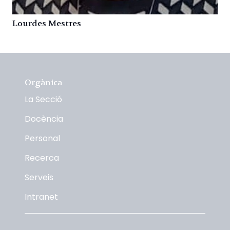
Lourdes Mestres
Orgànica
La Secció
Docència
Personal
Recerca
Serveis
Intranet