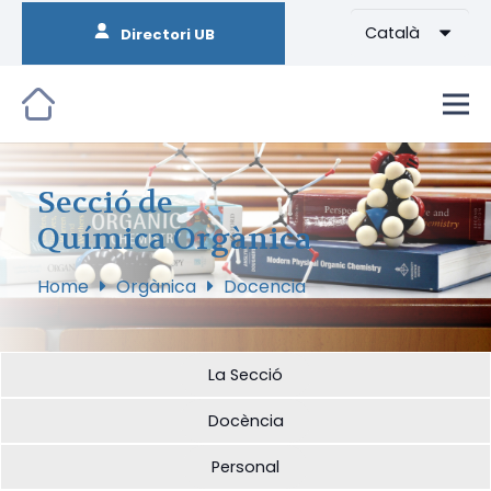
Català
Directori UB
Secció de
Química Orgànica
Home
Orgànica
Docencia
La Secció
Docència
Personal