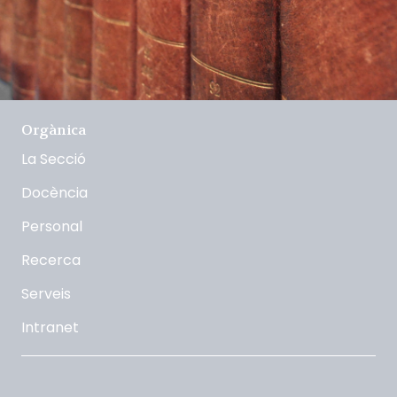
Orgànica
La Secció
Docència
Personal
Recerca
Serveis
Intranet